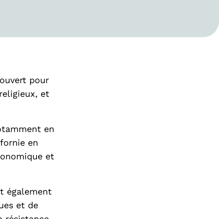
écouvert pour
religieux, et
 notamment en
fornie en
économique et
ent également
ques et de
a résistance