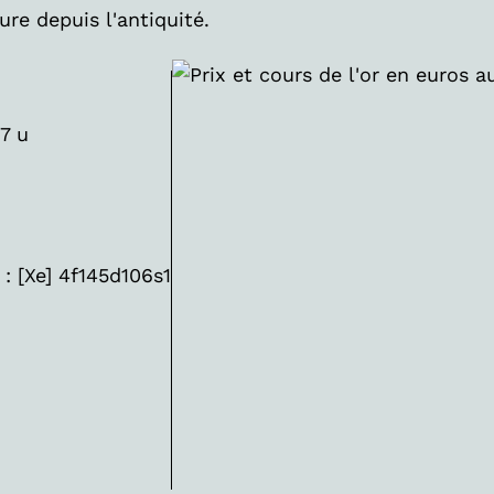
ture depuis l'antiquité.
7 u
: [Xe] 4f145d106s1