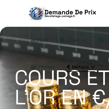
Accueil
Zoom
Le
Photos
Métaux
COURS ET
L'OR EN €