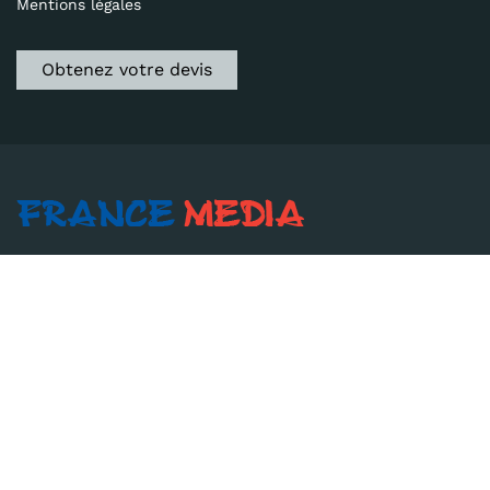
Mentions légales
Obtenez votre devis
66400 Céret - 74460 Marnaz
Votre réseau de fabricants pour pièces de
précision sur mesure.
Decolletage-usinage.fr