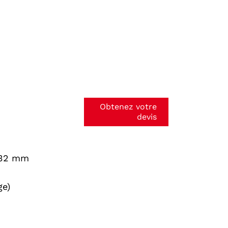
Obtenez votre
devis
 32 mm
ge)