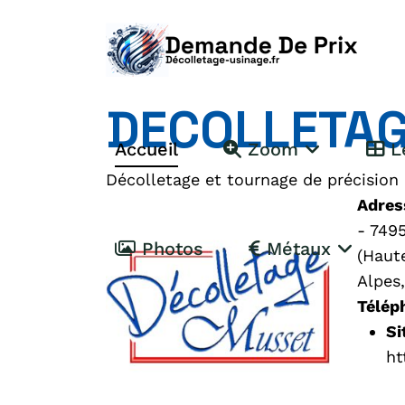
DECOLLETA
Accueil
Zoom
Le
Décolletage et tournage de précision
Adres
- 749
Photos
Métaux
(Haut
Alpes,
Télép
Si
ht