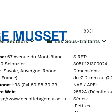
GE MUSSET
8331
s Secteurs
Les Sous-traitants
se:
67 Avenue du Mont Blanc
SIRET:
50 Scionzier
30511121300024
e-Savoie, Auvergne-Rhône-
Dimensions:
 France)
du Ø 2 mm au Ø
hone:
+33 (0)4 50 98 30 29
NAF / APE:
te Web:
2562A (Décolleta
tp://www.decolletagemusset.fr
Séries:
Petites