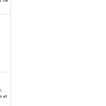
t de
,
e et