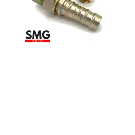
Le mot du Boss
Afin de toujours vous garantir une bonne
qualité, nous détenons 5 grands services :
Commercial, Achats, Qualité, Logistique et
Livraison.
Maxime LE RAY
/ Gérant